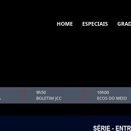
HOME
ESPECIAIS
GRAD
9h50
10h00
BOLETIM JCC
ECOS DO MEIO