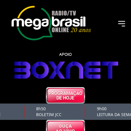
8h50
9h00
BOLETIM JCC
LEITURA DA SEM