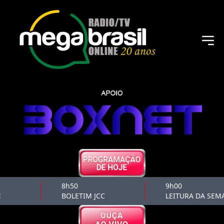
8h50
9h00
BOLETIM JCC
LEITURA DA SEM