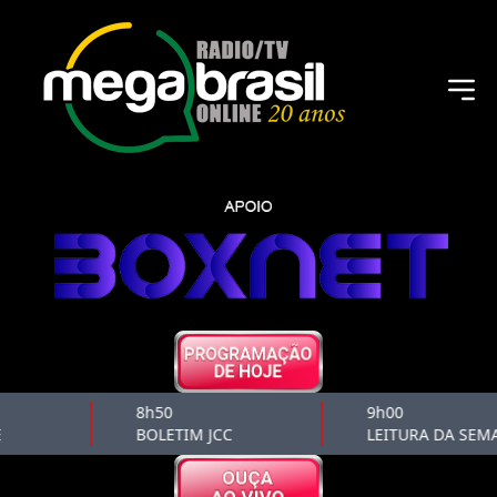
8h50
9h00
BOLETIM JCC
LEITURA DA SEM