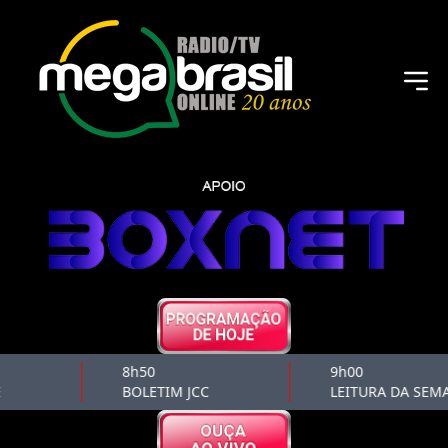
8h50
9h00
BOLETIM JCC
LEITURA DA SEM