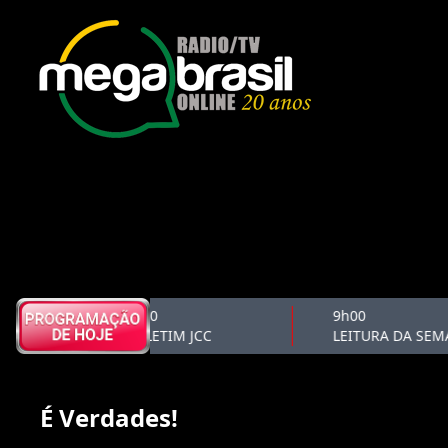
8h50
9h00
BOLETIM JCC
LEITURA DA SEMA
É Verdades!