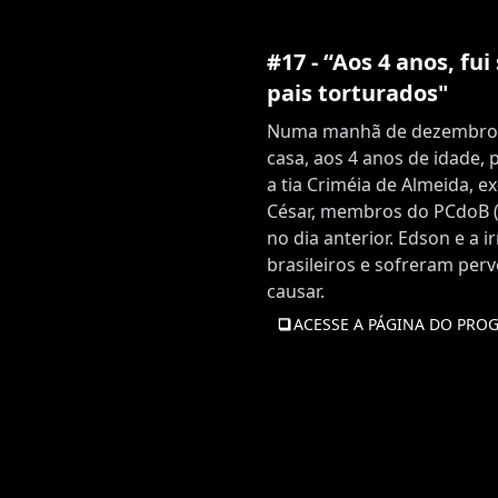
#17 - “Aos 4 anos, fu
pais torturados"
Numa manhã de dezembro de
casa, aos 4 anos de idade, p
a tia Criméia de Almeida, e
César, membros do PCdoB (
no dia anterior. Edson e a 
brasileiros e sofreram per
causar.
ACESSE A PÁGINA DO PRO