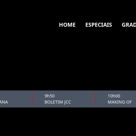
HOME
ESPECIAIS
GRAD
9h50
10h00
NA
BOLETIM JCC
MAKING OF